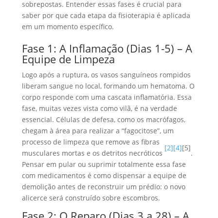
sobrepostas. Entender essas fases é crucial para
saber por que cada etapa da fisioterapia é aplicada
em um momento específico.
Fase 1: A Inflamação (Dias 1-5) – A
Equipe de Limpeza
Logo após a ruptura, os vasos sanguíneos rompidos
liberam sangue no local, formando um hematoma. O
corpo responde com uma cascata inflamatória. Essa
fase, muitas vezes vista como vilã, é na verdade
essencial. Células de defesa, como os macrófagos,
chegam à área para realizar a “fagocitose”, um
processo de limpeza que remove as fibras
[2]
[4]
[5]
musculares mortas e os detritos necróticos
.
Pensar em pular ou suprimir totalmente essa fase
com medicamentos é como dispensar a equipe de
demolição antes de reconstruir um prédio: o novo
alicerce será construído sobre escombros.
Fase 2: O Reparo (Dias 3 a 28) – A