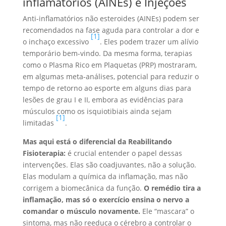
inflamatórios (AINEs) e Injeções
Anti-inflamatórios não esteroides (AINEs) podem ser
recomendados na fase aguda para controlar a dor e
[1]
o inchaço excessivo
. Eles podem trazer um alívio
temporário bem-vindo. Da mesma forma, terapias
como o Plasma Rico em Plaquetas (PRP) mostraram,
em algumas meta-análises, potencial para reduzir o
tempo de retorno ao esporte em alguns dias para
lesões de grau I e II, embora as evidências para
músculos como os isquiotibiais ainda sejam
[1]
limitadas
.
Mas aqui está o diferencial da Reabilitando
Fisioterapia:
é crucial entender o papel dessas
intervenções. Elas são coadjuvantes, não a solução.
Elas modulam a química da inflamação, mas não
corrigem a biomecânica da função.
O remédio tira a
inflamação, mas só o exercício ensina o nervo a
comandar o músculo novamente.
Ele “mascara” o
sintoma, mas não reeduca o cérebro a controlar o