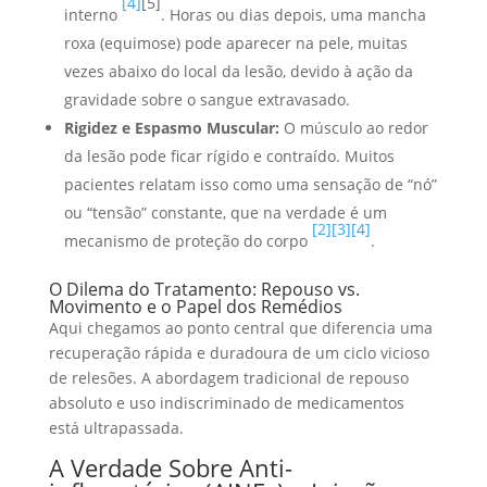
[4]
[5]
interno
. Horas ou dias depois, uma mancha
roxa (equimose) pode aparecer na pele, muitas
vezes abaixo do local da lesão, devido à ação da
gravidade sobre o sangue extravasado.
Rigidez e Espasmo Muscular:
O músculo ao redor
da lesão pode ficar rígido e contraído. Muitos
pacientes relatam isso como uma sensação de “nó”
ou “tensão” constante, que na verdade é um
[2]
[3]
[4]
mecanismo de proteção do corpo
.
O Dilema do Tratamento: Repouso vs.
Movimento e o Papel dos Remédios
Aqui chegamos ao ponto central que diferencia uma
recuperação rápida e duradoura de um ciclo vicioso
de relesões. A abordagem tradicional de repouso
absoluto e uso indiscriminado de medicamentos
está ultrapassada.
A Verdade Sobre Anti-