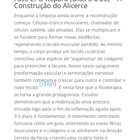
Construção do Alicerce
Enquanto a limpeza ainda ocorre, a reconstrução
começa. Células-tronco musculares, chamadas de
células satélite, são ativadas. Elas se multiplicam e
se fundem para formar novas miofibrilas,
regenerando o tecido muscular perdido. Ao mesmo
tempo, o corpo produz um tecido cicatricial
conectivo, uma espécie de “argamassa” de colágeno
para preencher a lacuna. Novos vasos sanguíneos
(neoformação vascular) e terminações nervosas
também começam a crescer para nutrir e controlar o
[2]
[4]
[5]
novo tecido
. É nesta fase que a fisioterapia
se torna a grande protagonista. Estudos
demonstram que a mobilização ativa precoce,
iniciada logo após o fim da inflamação aguda (após
3-5 dias), é fundamental. O movimento controlado
funciona como um guia, orientando as novas fibras
musculares e o colágeno a se alinharem na direção
correta da força, criando uma cicatriz forte e