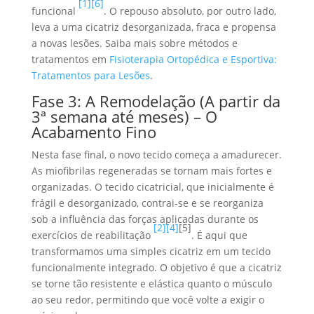
[1]
[6]
funcional
. O repouso absoluto, por outro lado,
leva a uma cicatriz desorganizada, fraca e propensa
a novas lesões. Saiba mais sobre métodos e
tratamentos em
Fisioterapia Ortopédica e Esportiva:
Tratamentos para Lesões
.
Fase 3: A Remodelação (A partir da
3ª semana até meses) – O
Acabamento Fino
Nesta fase final, o novo tecido começa a amadurecer.
As miofibrilas regeneradas se tornam mais fortes e
organizadas. O tecido cicatricial, que inicialmente é
frágil e desorganizado, contrai-se e se reorganiza
sob a influência das forças aplicadas durante os
[2]
[4]
[5]
exercícios de reabilitação
. É aqui que
transformamos uma simples cicatriz em um tecido
funcionalmente integrado. O objetivo é que a cicatriz
se torne tão resistente e elástica quanto o músculo
ao seu redor, permitindo que você volte a exigir o