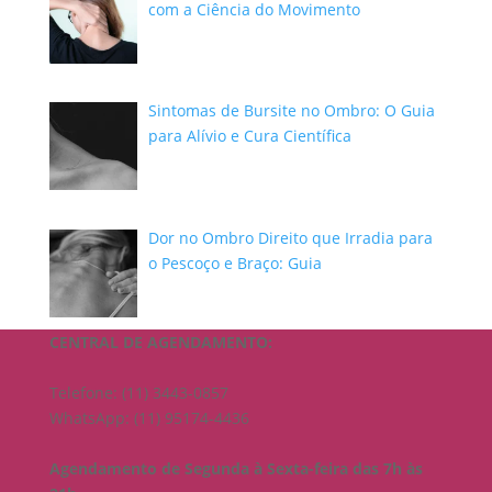
com a Ciência do Movimento
Sintomas de Bursite no Ombro: O Guia
para Alívio e Cura Científica
Dor no Ombro Direito que Irradia para
o Pescoço e Braço: Guia
CENTRAL DE AGENDAMENTO:
Telefone: (11) 3443-0857
WhatsApp: (11) 95174-4436
Agendamento de Segunda à Sexta-feira das 7h às