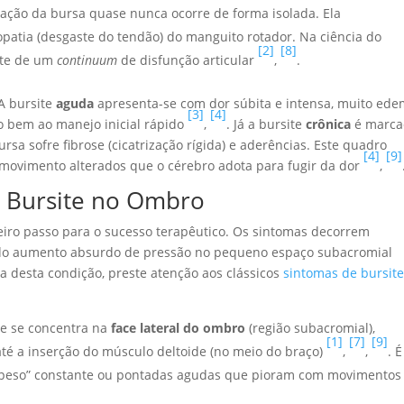
ação da bursa quase nunca ocorre de forma isolada. Ela
atia (desgaste do tendão) do manguito rotador. Na ciência do
[2]
[8]
rte de um
continuum
de disfunção articular
,
.
 A bursite
aguda
apresenta-se com dor súbita e intensa, muito ed
[3]
[4]
do bem ao manejo inicial rápido
,
. Já a bursite
crônica
é marca
rsa sofre fibrose (cicatrização rígida) e aderências. Este quadro
[4]
[9]
 movimento alterados que o cérebro adota para fugir da dor
,
e Bursite no Ombro
iro passo para o sucesso terapêutico. Os sintomas decorrem
 do aumento absurdo de pressão no pequeno espaço subacromial
a desta condição, preste atenção aos clássicos
sintomas de bursit
te se concentra na
face lateral do ombro
(região subacromial),
[1]
[7]
[9]
 até a inserção do músculo deltoide (no meio do braço)
,
,
. É
peso” constante ou pontadas agudas que pioram com movimentos