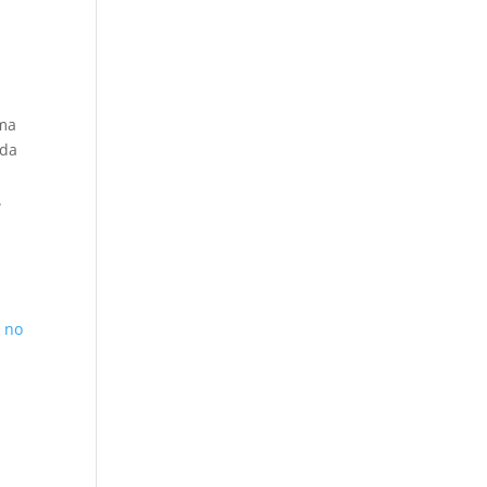
ema
da
.
e no