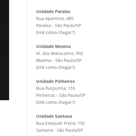
Unidade Paraíso
Rua Apeninos, 485
Paraiso - São Paulo/SP
(link
como chegar?
)
Unidade Moema
Al. dos Maracatins, 992
Moema - São Paulo/SP
(link
como chegar?
)
Unidade Pinheiros
Rua Purpurina, 155
Pinheiros - São Paulo/SP
(link
como chegar?
)
Unidade Santana
Rua Ezequiel Freire, 192
Santana - São Paulo/SP