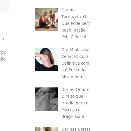
Dor no
Tornozelo: O
Que Pode Ser?
Reabilitação
Pela Ciência!
 o
Dor Miofascial
orpo
Cervical: Cura
ção
Definitiva com
a Ciência do
Movimento
Dor no Ombro
Direito que
Irradia para o
Pescoço e
Braço: Guia
Dor nas Costas