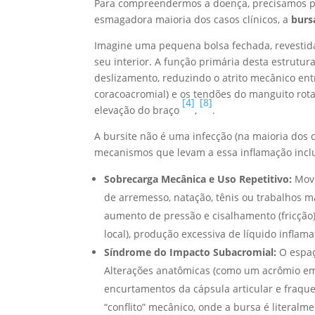
Para compreendermos a doença, precisamos pr
esmagadora maioria dos casos clínicos, a
burs
Imagine uma pequena bolsa fechada, revestid
seu interior. A função primária desta estrut
deslizamento, reduzindo o atrito mecânico ent
coracoacromial) e os tendões do manguito rot
[4]
[8]
elevação do braço
,
.
A bursite não é uma infecção (na maioria dos 
mecanismos que levam a essa inflamação inc
Sobrecarga Mecânica e Uso Repetitivo:
Movi
de arremesso, natação, tênis ou trabalhos 
aumento de pressão e cisalhamento (fricçã
local), produção excessiva de líquido infla
Síndrome do Impacto Subacromial:
O espaç
Alterações anatômicas (como um acrômio em
encurtamentos da cápsula articular e fraq
“conflito” mecânico, onde a bursa é litera