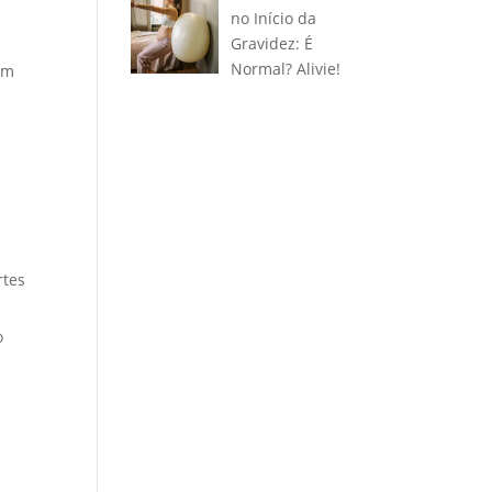
no Início da
Gravidez: É
Normal? Alivie!
em
rtes
o