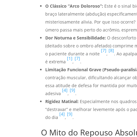
O Clássico “Arco Doloroso”:
Este é o sinal b
braço lateralmente (abdução) especificamen
misteriosamente alivia. Por que isso ocorr
úmero passa mais perto do acrômio, espre
Dor Noturna e Sensibilidade:
O desconforto 
(deitado sobre o ombro afetado) comprime
[7]
[8]
o paciente durante a noite
,
. Ao apalpa
[1]
[7]
é extrema
,
.
Limitação Funcional Grave (Pseudo-paralisi
contração muscular, dificultando alcançar ob
essa atitude de defesa for mantida por muit
[4]
[9]
adesiva
,
.
Rigidez Matinal:
Especialmente nos quadros
“destravar” e melhorar levemente após o pa
[4]
[9]
do dia
,
.
O Mito do Repouso Absol