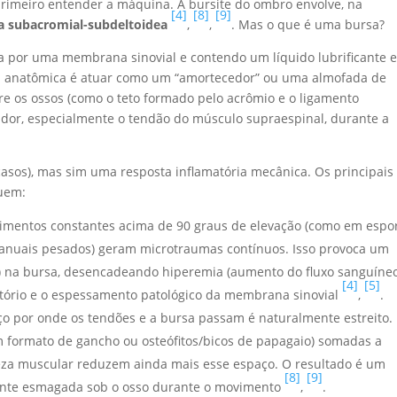
imeiro entender a máquina. A bursite do ombro envolve, na
[4]
[8]
[9]
a subacromial-subdeltoidea
,
,
. Mas o que é uma bursa?
a por uma membrana sinovial e contendo um líquido lubrificante 
ura anatômica é atuar como um “amortecedor” ou uma almofada de
re os ossos (como o teto formado pelo acrômio e o ligamento
ador, especialmente o tendão do músculo supraespinal, durante a
casos), mas sim uma resposta inflamatória mecânica. Os principais
luem:
mentos constantes acima de 90 graus de elevação (como em espo
manuais pesados) geram microtraumas contínuos. Isso provoca um
o) na bursa, desencadeando hiperemia (aumento do fluxo sanguíne
[4]
[5]
matório e o espessamento patológico da membrana sinovial
,
.
o por onde os tendões e a bursa passam é naturalmente estreito.
 formato de gancho ou osteófitos/bicos de papagaio) somadas a
ueza muscular reduzem ainda mais esse espaço. O resultado é um
[8]
[9]
lmente esmagada sob o osso durante o movimento
,
.