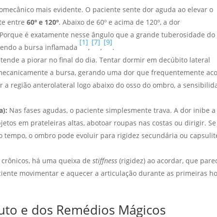
iomecânico mais evidente. O paciente sente dor aguda ao elevar o
te entre
60º e 120º
. Abaixo de 60º e acima de 120º, a dor
e? Porque é exatamente nesse ângulo que a grande tuberosidade do
[1]
[7]
[9]
mendo a bursa inflamada
,
,
.
tende a piorar no final do dia. Tentar dormir em decúbito lateral
 mecanicamente a bursa, gerando uma dor que frequentemente ac
r a região anterolateral logo abaixo do osso do ombro, a sensibili
a):
Nas fases agudas, o paciente simplesmente trava. A dor inibe a
jetos em prateleiras altas, abotoar roupas nas costas ou dirigir. Se
o tempo, o ombro pode evoluir para rigidez secundária ou capsulit
 crônicos, há uma queixa de
stiffness
(rigidez) ao acordar, que pare
ciente movimentar e aquecer a articulação durante as primeiras h
uto e dos Remédios Mágicos