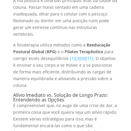
A má postura é uma das principais vilãs da saúde da
coluna. Passar horas sentado em uma cadeira
inadequada, olhar para o celular com o pescoço
flexionado ou dormir em uma posição ruim pode
gerar um estresse contínuo nas estruturas
vertebrais.
A fisioterapia utiliza métodos como a
Reeducação
Postural Global (RPG)
e o
Pilates Terapêutico
para
corrigir esses desequilíbrios
[1]
[3]
[9]
[11]
. O objetivo
é ensinar o seu corpo a se mover e a se posicionar
de forma mais eficiente, distribuindo as cargas de
maneira equilibrada e aliviando a pressão sobre a
coluna.
Alívio Imediato vs. Solução de Longo Prazo:
Entendendo as Opções
É compreensível que, no auge de uma crise de dor, a
primeira coisa que você queira seja um alívio rápido.
Existem várias estratégias para isso, mas é
fundamental encará-las como o que são: