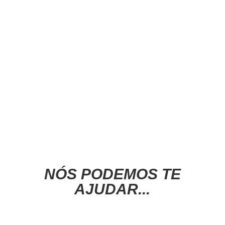
diversas clínicas pelos mais variados
motivos. Nunca conheci um lugar com uma
dedicação tão especial. Eles se importam
com as pessoas não com o relógio. Acredito
que é uma das melhores clínicas de SP sem
a menor dúvida!''
NÓS PODEMOS TE
AJUDAR...