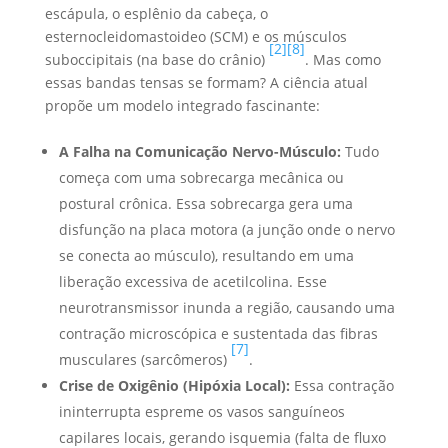
escápula, o esplênio da cabeça, o
esternocleidomastoideo (SCM) e os músculos
[2]
[8]
suboccipitais (na base do crânio)
. Mas como
essas bandas tensas se formam? A ciência atual
propõe um modelo integrado fascinante:
A Falha na Comunicação Nervo-Músculo:
Tudo
começa com uma sobrecarga mecânica ou
postural crônica. Essa sobrecarga gera uma
disfunção na placa motora (a junção onde o nervo
se conecta ao músculo), resultando em uma
liberação excessiva de acetilcolina. Esse
neurotransmissor inunda a região, causando uma
contração microscópica e sustentada das fibras
[7]
musculares (sarcômeros)
.
Crise de Oxigênio (Hipóxia Local):
Essa contração
ininterrupta espreme os vasos sanguíneos
capilares locais, gerando isquemia (falta de fluxo