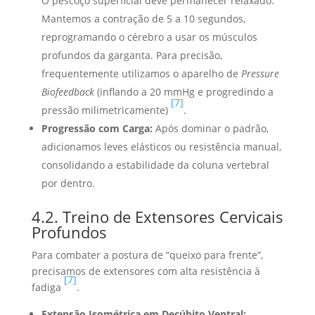
O pescoço superficial deve permanecer relaxado.
Mantemos a contração de 5 a 10 segundos,
reprogramando o cérebro a usar os músculos
profundos da garganta. Para precisão,
frequentemente utilizamos o aparelho de
Pressure
Biofeedback
(inflando a 20 mmHg e progredindo a
[7]
pressão milimetricamente)
.
Progressão com Carga:
Após dominar o padrão,
adicionamos leves elásticos ou resistência manual,
consolidando a estabilidade da coluna vertebral
por dentro.
4.2. Treino de Extensores Cervicais
Profundos
Para combater a postura de “queixo para frente”,
precisamos de extensores com alta resistência à
[7]
fadiga
.
Extensão Isométrica em Decúbito Ventral: