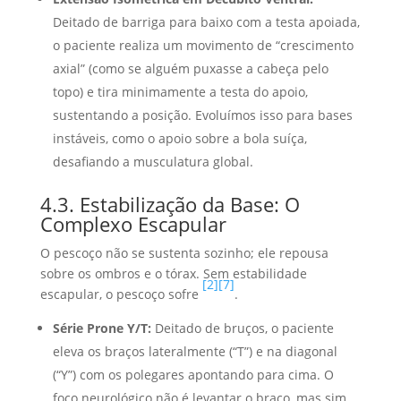
Deitado de barriga para baixo com a testa apoiada,
o paciente realiza um movimento de “crescimento
axial” (como se alguém puxasse a cabeça pelo
topo) e tira minimamente a testa do apoio,
sustentando a posição. Evoluímos isso para bases
instáveis, como o apoio sobre a bola suíça,
desafiando a musculatura global.
4.3. Estabilização da Base: O
Complexo Escapular
O pescoço não se sustenta sozinho; ele repousa
sobre os ombros e o tórax. Sem estabilidade
[2]
[7]
escapular, o pescoço sofre
.
Série Prone Y/T:
Deitado de bruços, o paciente
eleva os braços lateralmente (“T”) e na diagonal
(“Y”) com os polegares apontando para cima. O
foco neurológico não é levantar o braço, mas sim