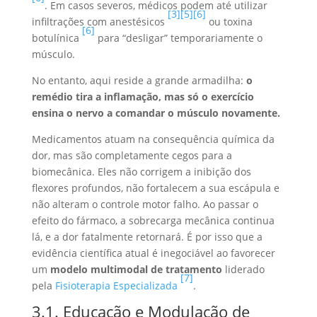
. Em casos severos, médicos podem até utilizar
[3]
[5]
[6]
infiltrações com anestésicos
ou toxina
[6]
botulínica
para “desligar” temporariamente o
músculo.
No entanto, aqui reside a grande armadilha:
o
remédio tira a inflamação, mas só o exercício
ensina o nervo a comandar o músculo novamente.
Medicamentos atuam na consequência química da
dor, mas são completamente cegos para a
biomecânica. Eles não corrigem a inibição dos
flexores profundos, não fortalecem a sua escápula e
não alteram o controle motor falho. Ao passar o
efeito do fármaco, a sobrecarga mecânica continua
lá, e a dor fatalmente retornará. É por isso que a
evidência científica atual é inegociável ao favorecer
um
modelo multimodal de tratamento
liderado
[7]
pela
Fisioterapia Especializada
.
3.1. Educação e Modulação de