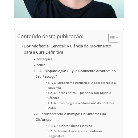
Conteúdo desta publicação:
Dor Miofascial Cervical: A Ciência do Movimento
para a Cura Definitiva
Destaques
Índice
1. A Fisiopatologia: O Que Realmente Acontece no
Seu Pescoço?
1.1. O Mecanismo Periférico: A Sobrecarga e a
Isquemia
1.2. O Fator Central: Quando a Dor Muda o
Cérebro
1.3. A Cinesiologia e a “Amnésia” do Controle
Motor
2. Reconhecendo o Inimigo: Os Sintomas da
Disfunção
2.1. O Quadro Clínico Clássico
2.2. Sintomas Associados e Confusão
Diagnóstica