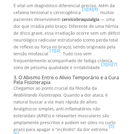
É vital um diagnóstico diferencial preciso. Além da
[3]
[4]
[8]
cefaleia tensional e cervicogênica
, muitos
pacientes desenvolvem
cervicobraquialgia
— uma
dor que irradia pelo braço. Diferente de uma hérnia
de disco grave, essa irradiação ocorre sem um déficit
neurológico radicular estruturado (como perda total
de reflexo ou força no braço), sendo originada pela
[3]
[4]
tensão miofascial
. Tudo isso vem
frequentemente acompanhado de fadiga crônica,
[3]
[6]
[7]
sono de péssima qualidade e irritabilidade
.
3. O Abismo Entre o Alivio Temporário e a Cura
Pela Fisioterapia
Chegamos ao ponto crucial da filosofia da
Reabilitando Fisioterapia
. Quando a dor ataca, é
natural buscar a via mais rápida de alívio.
Analgésicos simples, anti-inflamatórios não
esteroidais (AINEs) e relaxantes musculares são
amplamente prescritos e podem ser úteis no curto
[5]
prazo para apagar o “incêndio” da dor extrema
[6]