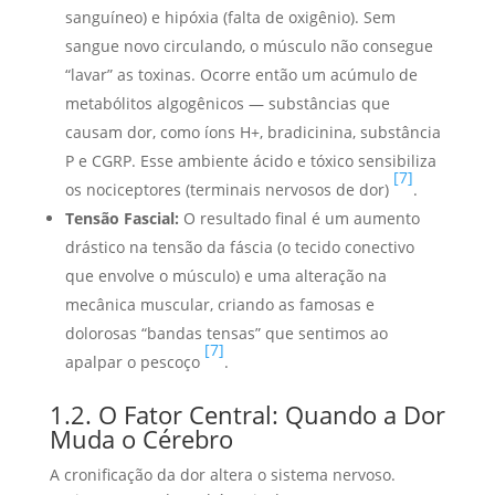
sanguíneo) e hipóxia (falta de oxigênio). Sem
sangue novo circulando, o músculo não consegue
“lavar” as toxinas. Ocorre então um acúmulo de
metabólitos algogênicos — substâncias que
causam dor, como íons H+, bradicinina, substância
P e CGRP. Esse ambiente ácido e tóxico sensibiliza
[7]
os nociceptores (terminais nervosos de dor)
.
Tensão Fascial:
O resultado final é um aumento
drástico na tensão da fáscia (o tecido conectivo
que envolve o músculo) e uma alteração na
mecânica muscular, criando as famosas e
dolorosas “bandas tensas” que sentimos ao
[7]
apalpar o pescoço
.
1.2. O Fator Central: Quando a Dor
Muda o Cérebro
A cronificação da dor altera o sistema nervoso.