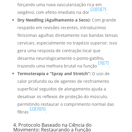
forçando uma nova vascularização rica em
[2]
[5]
[7]
oxigênio, com efeito imediato na dor
.
Dry Needling (Agulhamento a Seco):
Com grande
respaldo em revisões recentes, introduzimos
finíssimas agulhas diretamente nas bandas tensas
cervicais, especialmente no trapézio superior. Isso
gera uma resposta de contração local que
desarma neurologicamente o ponto-gatilho,
[3]
[7]
trazendo uma melhora brutal na função
.
Termoterapia e “Spray and Stretch”:
O uso de
calor profundo ou de agentes de resfriamento
superficial seguidos de alongamento ajuda a
desativar os reflexos de proteção do músculo,
permitindo restaurar o comprimento normal das
[2]
[3]
[5]
fibras
.
4. Protocolo Baseado na Ciência do
Movimento: Restaurando a Função