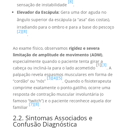
[8]
sensação de instabilidade
.
Elevador da Escápula:
Gera uma dor aguda no
ângulo superior da escápula (a “asa” das costas),
irradiando para o ombro e para a base do pescoço
[2]
[8]
.
Ao exame físico, observamos
rigidez e severa
limitação de amplitude de movimento (ADM)
,
especialmente quando o paciente tenta girar a
[1]
[3]
cabeça ou incliná-la para o lado acometido
. A
palpação revela espasmos musculares em forma de
[3]
[4]
[5]
“cordão” ou “nós”
. Quando o fisioterapeuta
comprime exatamente o ponto-gatilho, ocorre uma
resposta de contração muscular involuntária (o
famoso “twitch”) e o paciente reconhece aquela dor
[7]
[8]
familiar
.
2.2. Sintomas Associados e
Confusão Diagnóstica