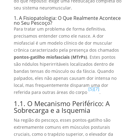
do que repouso: exige uma reeducação completa do
seu sistema neuromuscular.
1. A Fisiopatologia: O Que Realmente Acontece
no Seu Pescoço?
Para tratar um problema de forma definitiva,
precisamos entender como ele nasce. A dor
miofascial é um modelo clínico de dor muscular
crônica caracterizado pela presença dos chamados
pontos-gatilho miofasciais (MTrPs)
. Estes pontos
são nódulos hiperirritáveis localizados dentro de
bandas tensas do músculo ou da fáscia. Quando
palpados, eles não apenas causam dor intensa no
local, mas frequentemente disparam uma dor
[5]
[7]
referida para outras áreas do corpo
.
1.1. O Mecanismo Periférico: A
Sobrecarga e a Isquemia
Na região do pescoço, esses pontos-gatilho são
extremamente comuns em músculos posturais
cruciais, como o trapézio superior, o elevador da