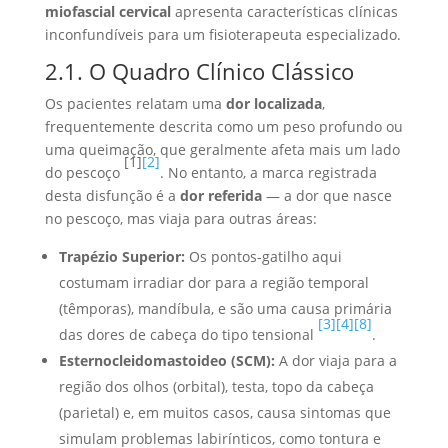
miofascial cervical
apresenta características clínicas
inconfundíveis para um fisioterapeuta especializado.
2.1. O Quadro Clínico Clássico
Os pacientes relatam uma
dor localizada
,
frequentemente descrita como um peso profundo ou
uma queimação, que geralmente afeta mais um lado
[1]
[2]
do pescoço
. No entanto, a marca registrada
desta disfunção é a
dor referida
— a dor que nasce
no pescoço, mas viaja para outras áreas:
Trapézio Superior:
Os pontos-gatilho aqui
costumam irradiar dor para a região temporal
(têmporas), mandíbula, e são uma causa primária
[3]
[4]
[8]
das dores de cabeça do tipo tensional
.
Esternocleidomastoideo (SCM):
A dor viaja para a
região dos olhos (orbital), testa, topo da cabeça
(parietal) e, em muitos casos, causa sintomas que
simulam problemas labirínticos, como tontura e