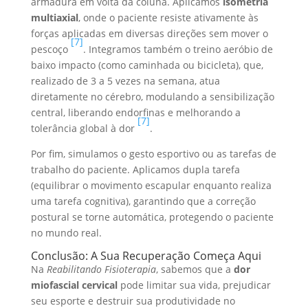
armadura em volta da coluna. Aplicamos
isometria
multiaxial
, onde o paciente resiste ativamente às
forças aplicadas em diversas direções sem mover o
[7]
pescoço
. Integramos também o treino aeróbio de
baixo impacto (como caminhada ou bicicleta), que,
realizado de 3 a 5 vezes na semana, atua
diretamente no cérebro, modulando a sensibilização
central, liberando endorfinas e melhorando a
[7]
tolerância global à dor
.
Por fim, simulamos o gesto esportivo ou as tarefas de
trabalho do paciente. Aplicamos dupla tarefa
(equilibrar o movimento escapular enquanto realiza
uma tarefa cognitiva), garantindo que a correção
postural se torne automática, protegendo o paciente
no mundo real.
Conclusão: A Sua Recuperação Começa Aqui
Na
Reabilitando Fisioterapia
, sabemos que a
dor
miofascial cervical
pode limitar sua vida, prejudicar
seu esporte e destruir sua produtividade no