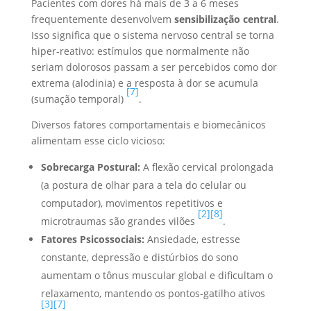
Pacientes com dores há mais de 3 a 6 meses
frequentemente desenvolvem
sensibilização central
.
Isso significa que o sistema nervoso central se torna
hiper-reativo: estímulos que normalmente não
seriam dolorosos passam a ser percebidos como dor
extrema (alodinia) e a resposta à dor se acumula
[7]
(sumação temporal)
.
Diversos fatores comportamentais e biomecânicos
alimentam esse ciclo vicioso:
Sobrecarga Postural:
A flexão cervical prolongada
(a postura de olhar para a tela do celular ou
computador), movimentos repetitivos e
[2]
[8]
microtraumas são grandes vilões
.
Fatores Psicossociais:
Ansiedade, estresse
constante, depressão e distúrbios do sono
aumentam o tônus muscular global e dificultam o
relaxamento, mantendo os pontos-gatilho ativos
[3]
[7]