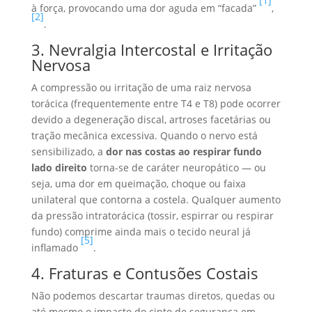
[1]
à força, provocando uma dor aguda em “facada”
,
[2]
.
3. Nevralgia Intercostal e Irritação
Nervosa
A compressão ou irritação de uma raiz nervosa
torácica (frequentemente entre T4 e T8) pode ocorrer
devido a degeneração discal, artroses facetárias ou
tração mecânica excessiva. Quando o nervo está
sensibilizado, a
dor nas costas ao respirar fundo
lado direito
torna-se de caráter neuropático — ou
seja, uma dor em queimação, choque ou faixa
unilateral que contorna a costela. Qualquer aumento
da pressão intratorácica (tossir, espirrar ou respirar
fundo) comprime ainda mais o tecido neural já
[5]
inflamado
.
4. Fraturas e Contusões Costais
Não podemos descartar traumas diretos, quedas ou
até mesmo o impacto do cinto de segurança em