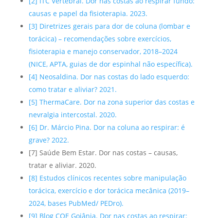
[2] ITC Vertebral. Dor nas costas ao respirar fundo:
causas e papel da fisioterapia. 2023.
[3] Diretrizes gerais para dor de coluna (lombar e
torácica) – recomendações sobre exercícios,
fisioterapia e manejo conservador, 2018–2024
(NICE, APTA, guias de dor espinhal não específica).
[4] Neosaldina. Dor nas costas do lado esquerdo:
como tratar e aliviar? 2021.
[5] ThermaCare. Dor na zona superior das costas e
nevralgia intercostal. 2020.
[6] Dr. Márcio Pina. Dor na coluna ao respirar: é
grave? 2022.
[7] Saúde Bem Estar. Dor nas costas – causas,
tratar e aliviar. 2020.
[8] Estudos clínicos recentes sobre manipulação
torácica, exercício e dor torácica mecânica (2019–
2024, bases PubMed/ PEDro).
[9] Blog COE Goiânia. Dor nas costas ao respirar: