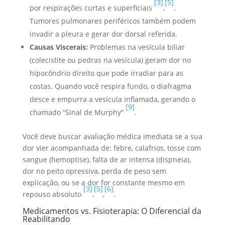
[3]
[5]
por respirações curtas e superficiais
,
.
Tumores pulmonares periféricos também podem
invadir a pleura e gerar dor dorsal referida.
Causas Viscerais:
Problemas na vesícula biliar
(colecistite ou pedras na vesícula) geram dor no
hipocôndrio direito que pode irradiar para as
costas. Quando você respira fundo, o diafragma
desce e empurra a vesícula inflamada, gerando o
[9]
chamado “Sinal de Murphy”
.
Você deve buscar avaliação médica imediata se a sua
dor vier acompanhada de: febre, calafrios, tosse com
sangue (hemoptise), falta de ar intensa (dispneia),
dor no peito opressiva, perda de peso sem
explicação, ou se a dor for constante mesmo em
[3]
[5]
[6]
repouso absoluto
,
,
.
Medicamentos vs. Fisioterapia: O Diferencial da
Reabilitando