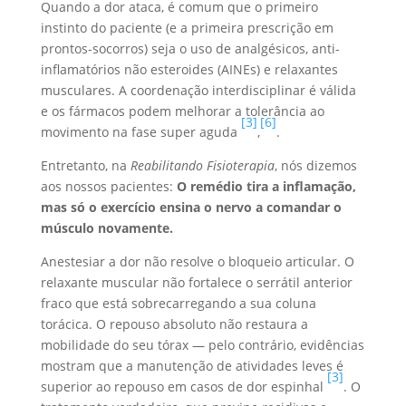
Quando a dor ataca, é comum que o primeiro
instinto do paciente (e a primeira prescrição em
prontos-socorros) seja o uso de analgésicos, anti-
inflamatórios não esteroides (AINEs) e relaxantes
musculares. A coordenação interdisciplinar é válida
e os fármacos podem melhorar a tolerância ao
[3]
[6]
movimento na fase super aguda
,
.
Entretanto, na
Reabilitando Fisioterapia
, nós dizemos
aos nossos pacientes:
O remédio tira a inflamação,
mas só o exercício ensina o nervo a comandar o
músculo novamente.
Anestesiar a dor não resolve o bloqueio articular. O
relaxante muscular não fortalece o serrátil anterior
fraco que está sobrecarregando a sua coluna
torácica. O repouso absoluto não restaura a
mobilidade do seu tórax — pelo contrário, evidências
mostram que a manutenção de atividades leves é
[3]
superior ao repouso em casos de dor espinhal
. O