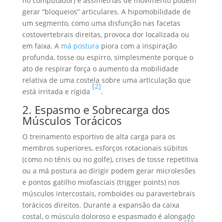
no computador) e assimetrias de movimento podem
gerar “bloqueios” articulares. A hipomobilidade de
um segmento, como uma disfunção nas facetas
costovertebrais direitas, provoca dor localizada ou
em faixa. A
má postura
piora com a inspiração
profunda, tosse ou espirro, simplesmente porque o
ato de respirar força o aumento da mobilidade
relativa de uma costela sobre uma articulação que
[2]
está irritada e rígida
.
2. Espasmo e Sobrecarga dos
Músculos Torácicos
O treinamento esportivo de alta carga para os
membros superiores, esforços rotacionais súbitos
(como no tênis ou no golfe), crises de tosse repetitiva
ou a má postura ao dirigir podem gerar microlesões
e pontos gatilho miofasciais (trigger points) nos
músculos intercostais, romboides ou paravertebrais
torácicos direitos. Durante a expansão da caixa
costal, o músculo doloroso e espasmado é alongado