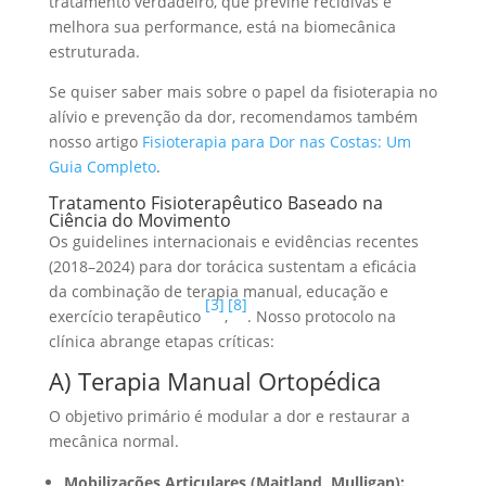
tratamento verdadeiro, que previne recidivas e
melhora sua performance, está na biomecânica
estruturada.
Se quiser saber mais sobre o papel da fisioterapia no
alívio e prevenção da dor, recomendamos também
nosso artigo
Fisioterapia para Dor nas Costas: Um
Guia Completo
.
Tratamento Fisioterapêutico Baseado na
Ciência do Movimento
Os guidelines internacionais e evidências recentes
(2018–2024) para dor torácica sustentam a eficácia
da combinação de terapia manual, educação e
[3]
[8]
exercício terapêutico
,
. Nosso protocolo na
clínica abrange etapas críticas:
A) Terapia Manual Ortopédica
O objetivo primário é modular a dor e restaurar a
mecânica normal.
Mobilizações Articulares (Maitland, Mulligan):