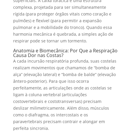
superficiais. A caixa torácica é uma estrutura
complexa, projetada para ser simultaneamente
rígida (para proteger órgãos vitais como coração e
pulmões) e flexível (para permitir a expansão
pulmonar e a mobilidade do tronco). Quando essa
harmonia mecânica é quebrada, a simples ação de
respirar pode se tornar um tormento.
Anatomia e Biomecânica: Por Que a Respiração
Causa Dor nas Costas?
A cada incursão respiratória profunda, suas costelas
realizam movimentos que chamamos de “bomba de
alça” (elevação lateral) e “bomba de balde” (elevação
ântero-posterior). Para que isso ocorra
perfeitamente, as articulações onde as costelas se
ligam à coluna vertebral (articulações
costovertebrais e costotransversas) precisam
deslizar milimetricamente. Além disso, músculos
como o diafragma, os intercostais e os
paravertebrais precisam contrair e alongar em
perfeita sincronia.