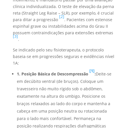
clínica individualizada. O teste de elevação da perna
reta (Straight Leg Raise – SLR), por exemplo, é crucial
[2]
para ditar a progressão
. Pacientes com estenose
espinhal grave ou instabilidades acima do Grau II
possuem contraindicações para extensões extremas
[3]
.
Se indicado pelo seu fisioterapeuta, o protocolo
baseia-se em progressões seguras e evidências nível
1A:
[1]
1. Posição Básica de Descompressão
:
Deite-se
em decúbito ventral (de bruços). Coloque um
travesseiro não muito rígido sob o abdômen,
exatamente na altura do umbigo. Posicione os
braços relaxados ao lado do corpo e mantenha a
cabeça em uma posição neutra ou rotacionada
para o lado mais confortável. Permaneça na
posição realizando respirações diafragmáticas