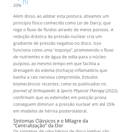
[1]
20%
.
Além disso, ao adotar esta postura, ativamos um
princípio físico conhecido como Lei de Darcy, que
rege o fluxo de fluidos através de meios porosos. A
redução drástica da pressão nuclear cria um
gradiente de pressão negativo no disco. Isso
funciona como uma “esponja”, promovendo o fluxo
de nutrientes e de água de volta para o núcleo
pulposo, ao mesmo tempo em que facilita a
drenagem do edema (inchaço) inflamatório que
banha a raiz nervosa comprimida. Estudos
biomecânicos recentes, como os publicados no
Journal of Orthopaedic & Sports Physical Therapy
(2022),
confirmam que as extensões em posição prona
conseguem diminuir a pressão nuclear em até 25%
em modelos de hérnia posterolateral.
Sintomas Clássicos e o Milagre da
“Centralização” da Dor
Os sintomas de uma hérnia de disco lombar são