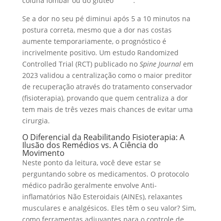
coluna lombar ou do glúteo
.
Se a dor no seu pé diminui após 5 a 10 minutos na
postura correta, mesmo que a dor nas costas
aumente temporariamente, o prognóstico é
incrivelmente positivo. Um estudo Randomized
Controlled Trial (RCT) publicado no
Spine Journal
em
2023 validou a centralização como o maior preditor
de recuperação através do tratamento conservador
(fisioterapia), provando que quem centraliza a dor
tem mais de três vezes mais chances de evitar uma
cirurgia.
O Diferencial da Reabilitando Fisioterapia: A
Ilusão dos Remédios vs. A Ciência do
Movimento
Neste ponto da leitura, você deve estar se
perguntando sobre os medicamentos. O protocolo
médico padrão geralmente envolve Anti-
inflamatórios Não Esteroidais (AINEs), relaxantes
musculares e analgésicos. Eles têm o seu valor? Sim,
como ferramentas adjuvantes para o controle de