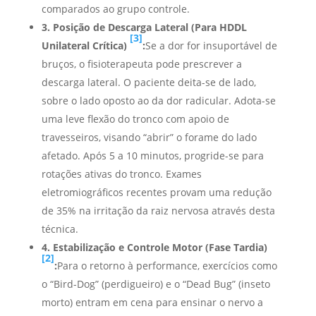
comparados ao grupo controle.
3. Posição de Descarga Lateral (Para HDDL
[3]
Unilateral Crítica)
:
Se a dor for insuportável de
bruços, o fisioterapeuta pode prescrever a
descarga lateral. O paciente deita-se de lado,
sobre o lado oposto ao da dor radicular. Adota-se
uma leve flexão do tronco com apoio de
travesseiros, visando “abrir” o forame do lado
afetado. Após 5 a 10 minutos, progride-se para
rotações ativas do tronco. Exames
eletromiográficos recentes provam uma redução
de 35% na irritação da raiz nervosa através desta
técnica.
4. Estabilização e Controle Motor (Fase Tardia)
[2]
:
Para o retorno à performance, exercícios como
o “Bird-Dog” (perdigueiro) e o “Dead Bug” (inseto
morto) entram em cena para ensinar o nervo a