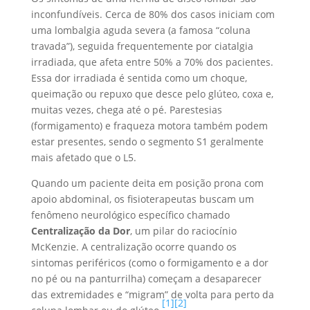
inconfundíveis. Cerca de 80% dos casos iniciam com
uma lombalgia aguda severa (a famosa “coluna
travada”), seguida frequentemente por ciatalgia
irradiada, que afeta entre 50% a 70% dos pacientes.
Essa dor irradiada é sentida como um choque,
queimação ou repuxo que desce pelo glúteo, coxa e,
muitas vezes, chega até o pé. Parestesias
(formigamento) e fraqueza motora também podem
estar presentes, sendo o segmento S1 geralmente
mais afetado que o L5.
Quando um paciente deita em posição prona com
apoio abdominal, os fisioterapeutas buscam um
fenômeno neurológico específico chamado
Centralização da Dor
, um pilar do raciocínio
McKenzie. A centralização ocorre quando os
sintomas periféricos (como o formigamento e a dor
no pé ou na panturrilha) começam a desaparecer
das extremidades e “migram” de volta para perto da
[1]
[2]