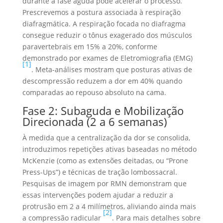
durante a fase aguda pode acelerar o processo.
Prescrevemos a postura associada à respiração
diafragmática. A respiração focada no diafragma
consegue reduzir o tônus exagerado dos músculos
paravertebrais em 15% a 20%, conforme
demonstrado por exames de Eletromiografia (EMG)
[1]
. Meta-análises mostram que posturas ativas de
descompressão reduzem a dor em 40% quando
comparadas ao repouso absoluto na cama.
Fase 2: Subaguda e Mobilização
Direcionada (2 a 6 semanas)
À medida que a centralização da dor se consolida,
introduzimos repetições ativas baseadas no método
McKenzie (como as extensões deitadas, ou “Prone
Press-Ups”) e técnicas de tração lombossacral.
Pesquisas de imagem por RMN demonstram que
essas intervenções podem ajudar a reduzir a
protrusão em 2 a 4 milímetros, aliviando ainda mais
[2]
a compressão radicular
. Para mais detalhes sobre