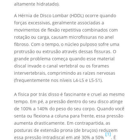
altamente hidratado).
A Hérnia de Disco Lombar (HDDL) ocorre quando
forças excessivas, geralmente associadas a
movimentos de flexão repetitiva combinados com
rotação ou carga, causam microfissuras no anel
fibroso. Com o tempo, o núcleo pulposo sofre uma
protrusão ou extrusão através dessas fissuras. O
grande problema começa quando esse material
discal invade o canal vertebral ou os forames
intervertebrais, comprimindo as raízes nervosas
(frequentemente nos níveis L4-L5 e L5-S1).
A física por trás disso é fascinante e cruel ao mesmo
tempo. Em pé, a pressão dentro do seu disco atinge
de 100% a 140% do peso do seu corpo. Quando você
senta ou flexiona a coluna para frente, essa pressão
aumenta drasticamente. Em contrapartida, as
posturas de extensão prona (de bruços) reduzem
[1]
essa pressão intradiscal em até 30% a 50%
. É