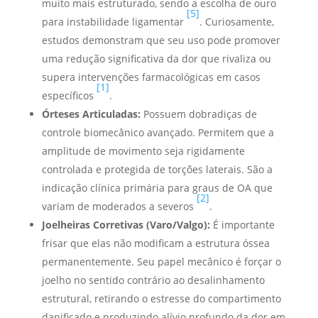
muito mais estruturado, sendo a escolha de ouro
[5]
para instabilidade ligamentar
. Curiosamente,
estudos demonstram que seu uso pode promover
uma redução significativa da dor que rivaliza ou
supera intervenções farmacológicas em casos
[1]
específicos
.
Órteses Articuladas:
Possuem dobradiças de
controle biomecânico avançado. Permitem que a
amplitude de movimento seja rigidamente
controlada e protegida de torções laterais. São a
indicação clínica primária para graus de OA que
[2]
variam de moderados a severos
.
Joelheiras Corretivas (Varo/Valgo):
É importante
frisar que elas não modificam a estrutura óssea
permanentemente. Seu papel mecânico é forçar o
joelho no sentido contrário ao desalinhamento
estrutural, retirando o estresse do compartimento
danificado e produzindo alívio profundo da dor em