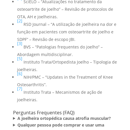
SciELO – “Atualizações no tratamento da
osteoartrite de joelho” – Revisão de protocolos de
OTA, AH e joelheiras.
[2]
RSD Journal – “A utilização de joelheira na dor e
função em pacientes com osteoartrite de joelho e
SDPF” – Revisão de escopo JBI.
[3]
BVS – “Patologias frequentes do joelho” –
Abordagem multidisciplinar.
[5]
Instituto Trata/Ortopedista Joelho – Tipologia de
joelheiras.
[6]
NIH/PMC – “Updates in the Treatment of Knee
Osteoarthritis”.
[7]
Instituto Trata – Mecanismos de ação de
joelheiras.
Perguntas Frequentes (FAQ)
A joelheira ortopédica causa atrofia muscular?
Qualquer pessoa pode comprar e usar uma