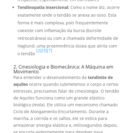
Tendinopatia insercional:
Como o nome diz, ocorre
exatamente onde o tendão se anexa ao osso. Esta
forma é mais complexa, pois frequentemente
coexiste com inflamação da bursa (bursite
retrocalcânea) ou com a chamada deformidade de
Haglund, uma proeminência óssea que atrita com
[2]
[3]
[7]
o tendão
.
2. Cinesiologia e Biomecânica: A Máquina em
Movimento
Para entender o desenvolvimento da
tendinite de
aquiles
ocorre quando submetemos o corpo a certos
estresses, precisamos falar de cinesiologia. O tendão
de Aquiles funciona como um grande elástico
biológico (mola). Ele utiliza um mecanismo chamado
Ciclo de Alongamento-Encurtamento. Durante a
marcha, a corrida e os saltos, ele se estica para
armazenar energia elástica e, milissegundos depois,
se encurta violentamente para devolver essa