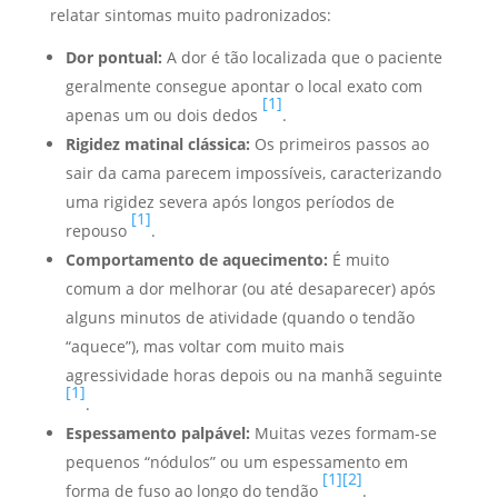
relatar sintomas muito padronizados:
Dor pontual:
A dor é tão localizada que o paciente
geralmente consegue apontar o local exato com
[1]
apenas um ou dois dedos
.
Rigidez matinal clássica:
Os primeiros passos ao
sair da cama parecem impossíveis, caracterizando
uma rigidez severa após longos períodos de
[1]
repouso
.
Comportamento de aquecimento:
É muito
comum a dor melhorar (ou até desaparecer) após
alguns minutos de atividade (quando o tendão
“aquece”), mas voltar com muito mais
agressividade horas depois ou na manhã seguinte
[1]
.
Espessamento palpável:
Muitas vezes formam-se
pequenos “nódulos” ou um espessamento em
[1]
[2]
forma de fuso ao longo do tendão
.