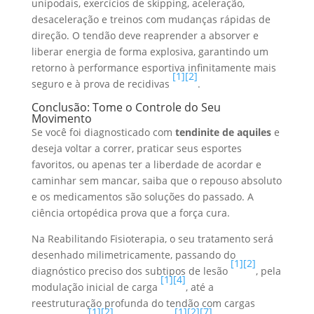
unipodais, exercícios de skipping, aceleração,
desaceleração e treinos com mudanças rápidas de
direção. O tendão deve reaprender a absorver e
liberar energia de forma explosiva, garantindo um
retorno à performance esportiva infinitamente mais
[1]
[2]
seguro e à prova de recidivas
.
Conclusão: Tome o Controle do Seu
Movimento
Se você foi diagnosticado com
tendinite de aquiles
e
deseja voltar a correr, praticar seus esportes
favoritos, ou apenas ter a liberdade de acordar e
caminhar sem mancar, saiba que o repouso absoluto
e os medicamentos são soluções do passado. A
ciência ortopédica prova que a força cura.
Na Reabilitando Fisioterapia, o seu tratamento será
desenhado milimetricamente, passando do
[1]
[2]
diagnóstico preciso dos subtipos de lesão
, pela
[1]
[4]
modulação inicial de carga
, até a
reestruturação profunda do tendão com cargas
[1]
[2]
[1]
[2]
[7]