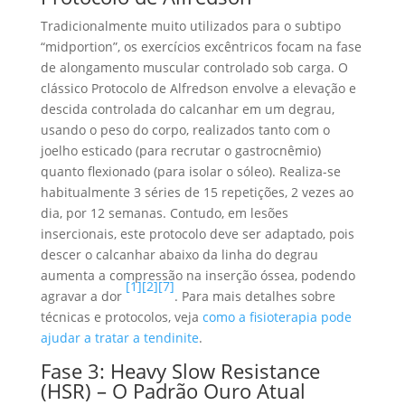
Tradicionalmente muito utilizados para o subtipo
“midportion”, os exercícios excêntricos focam na fase
de alongamento muscular controlado sob carga. O
clássico Protocolo de Alfredson envolve a elevação e
descida controlada do calcanhar em um degrau,
usando o peso do corpo, realizados tanto com o
joelho esticado (para recrutar o gastrocnêmio)
quanto flexionado (para isolar o sóleo). Realiza-se
habitualmente 3 séries de 15 repetições, 2 vezes ao
dia, por 12 semanas. Contudo, em lesões
insercionais, este protocolo deve ser adaptado, pois
descer o calcanhar abaixo da linha do degrau
aumenta a compressão na inserção óssea, podendo
[1]
[2]
[7]
agravar a dor
. Para mais detalhes sobre
técnicas e protocolos, veja
como a fisioterapia pode
ajudar a tratar a tendinite
.
Fase 3: Heavy Slow Resistance
(HSR) – O Padrão Ouro Atual