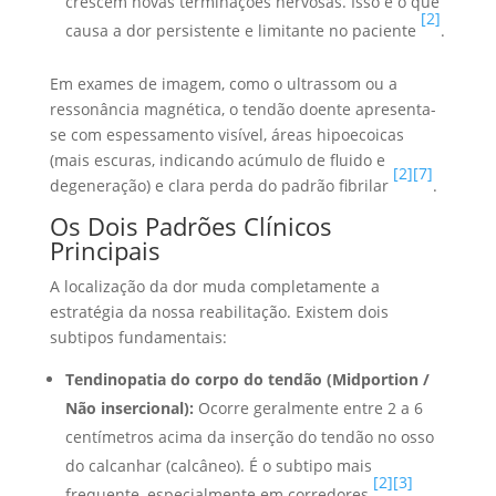
crescem novas terminações nervosas. Isso é o que
[2]
causa a dor persistente e limitante no paciente
.
Em exames de imagem, como o ultrassom ou a
ressonância magnética, o tendão doente apresenta-
se com espessamento visível, áreas hipoecoicas
(mais escuras, indicando acúmulo de fluido e
[2]
[7]
degeneração) e clara perda do padrão fibrilar
.
Os Dois Padrões Clínicos
Principais
A localização da dor muda completamente a
estratégia da nossa reabilitação. Existem dois
subtipos fundamentais:
Tendinopatia do corpo do tendão (Midportion /
Não insercional):
Ocorre geralmente entre 2 a 6
centímetros acima da inserção do tendão no osso
do calcanhar (calcâneo). É o subtipo mais
[2]
[3]
frequente, especialmente em corredores
.