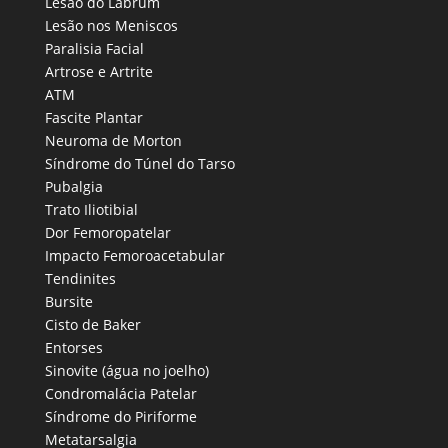
Lesão do Labrum
Lesão nos Meniscos
Paralisia Facial
Artrose e Artrite
ATM
Fascite Plantar
Neuroma de Morton
Síndrome do Túnel do Tarso
Pubalgia
Trato Iliotibial
Dor Femoropatelar
Impacto Femoroacetabular
Tendinites
Bursite
Cisto de Baker
Entorses
Sinovite (água no joelho)
Condromalácia Patelar
Síndrome do Piriforme
Metatarsalgia