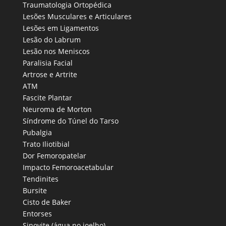
Traumatologia Ortopédica
Lesões Musculares e Articulares
Lesões em Ligamentos
Lesão do Labrum
Lesão nos Meniscos
Paralisia Facial
Artrose e Artrite
ATM
Fascite Plantar
Neuroma de Morton
Síndrome do Túnel do Tarso
Pubalgia
Trato Iliotibial
Dor Femoropatelar
Impacto Femoroacetabular
Tendinites
Bursite
Cisto de Baker
Entorses
Sinovite (água no joelho)