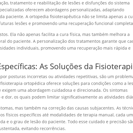
iação, tratamento e reabilitação de lesões e disfunções do sistema
specializadas oferecem abordagens personalizadas, adaptando
a paciente. A ortopedia fisioterapêutica não se limita apenas a cu
 futuras lesões e promovendo uma recuperação funcional completa
astos. Ela não apenas facilita a cura física, mas também melhora a
eral do paciente. A personalização dos tratamentos garante que ca
ssidades individuais, promovendo uma recuperação mais rápida e
specíficas: As Soluções da Fisioterap
 por posturas incorretas ou atividades repetitivas, são um problem
sioterapia ortopédica oferece soluções para condições como a le
que exigem uma abordagem cuidadosa e direcionada. Os sintomas
 dor, os quais podem limitar significativamente as atividades diár
sintomas, mas também na correção das causas subjacentes. As técni
ios físicos específicos até modalidades de terapia manual, cada u
da e o grau de lesão do paciente. Todo esse cuidado e precisão sã
ustentada, evitando recorrências.