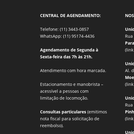
CENTRAL DE AGENDAMENTO:
NOS
Telefone: (11) 3443-0857
Uni
WhatsApp: (11) 95174-4436
Rua 
Par
Agendamento de Segunda à
(lin
Sexta-feira das 7h às 21h.
Uni
Atendimento com hora marcada.
Al. 
Mo
Estacionamento e manobrista –
(lin
acessível a pessoas com
limitação de locomoção.
Unid
Rua 
Consultas particulares
(emitimos
Pin
nota fiscal para solicitação de
(lin
reembolso).
Uni