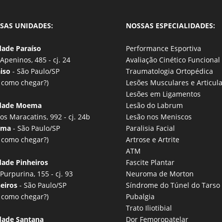
SAS UNIDADES:
NOSSAS ESPECIALIDADES:
dade Paraíso
Performance Esportiva
Apeninos, 485 - cj. 24
Avaliação Cinético Funcional
aiso
- São Paulo/SP
Traumatologia Ortopédica
k
como chegar?
)
Lesões Musculares e Articul
Lesões em Ligamentos
dade Moema
Lesão do Labrum
dos Maracatins, 992 - cj. 24b
Lesão nos Meniscos
ema
- São Paulo/SP
Paralisia Facial
k
como chegar?
)
Artrose e Artrite
ATM
ade Pinheiros
Fascite Plantar
Purpurina, 155 - cj. 93
Neuroma de Morton
heiros
- São Paulo/SP
Síndrome do Túnel do Tarso
k
como chegar?
)
Pubalgia
Trato Iliotibial
dade Santana
Dor Femoropatelar