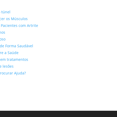
o túnel
ecer os Músculos
 Pacientes com Artrite
nos
doso
 de Forma Saudável
ore a Saúde
o em tratamentos
e lesões
rocurar Ajuda?