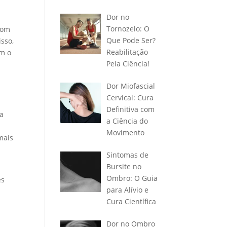
Dor no
Tornozelo: O
com
Que Pode Ser?
sso,
Reabilitação
em o
Pela Ciência!
Dor Miofascial
Cervical: Cura
Definitiva com
ca
a Ciência do
Movimento
mais
Sintomas de
Bursite no
Ombro: O Guia
es
para Alívio e
Cura Científica
Dor no Ombro