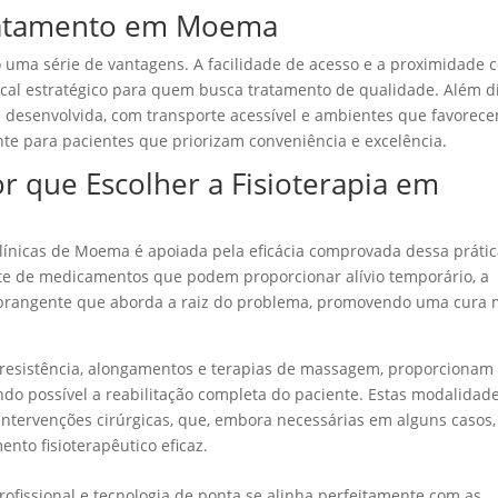
ratamento em Moema
o uma série de vantagens. A facilidade de acesso e a proximidade 
cal estratégico para quem busca tratamento de qualidade. Além di
 desenvolvida, com transporte acessível e ambientes que favorec
te para pacientes que priorizam conveniência e excelência.
r que Escolher a
Fisioterapia
em
clínicas de Moema é apoiada pela eficácia comprovada dessa práti
e de medicamentos que podem proporcionar alívio temporário, a
 abrangente que aborda a raiz do problema, promovendo uma cura 
de resistência, alongamentos e terapias de massagem, proporcionam
ando possível a reabilitação completa do paciente. Estas modalidad
intervenções cirúrgicas, que, embora necessárias em alguns casos,
to fisioterapêutico eficaz.
fissional e tecnologia de ponta se alinha perfeitamente com as