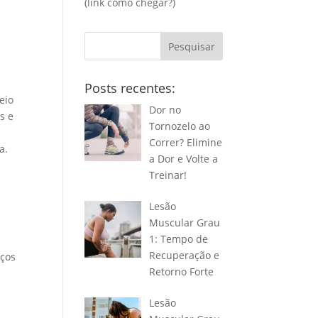
(link
como chegar?
)
Pesquisar
Posts recentes:
eio
Dor no
s e
Tornozelo ao
Correr? Elimine
a.
a Dor e Volte a
Treinar!
Lesão
Muscular Grau
1: Tempo de
Recuperação e
iços
Retorno Forte
Lesão