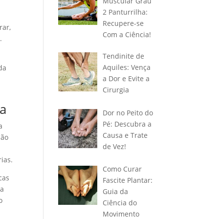
Muscular Grau
2 Panturrilha:
Recupere-se
rar,
Com a Ciência!
.
Tendinite de
Aquiles: Vença
da
a Dor e Evite a
Cirurgia
ia
Dor no Peito do
Pé: Descubra a
a
Causa e Trate
são
de Vez!
ias.
Como Curar
cas
Fascite Plantar:
ma
Guia da
o
Ciência do
Movimento