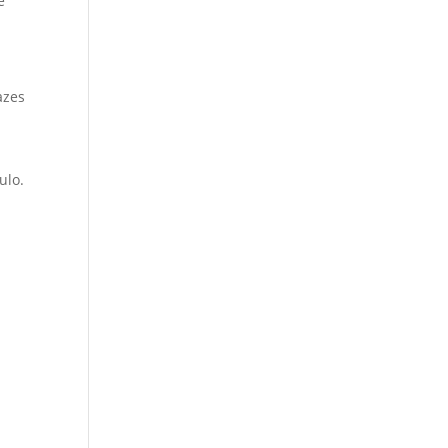
e
azes
ulo.