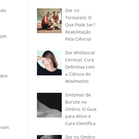
ndo
Dor no
Tornozelo: O
Que Pode Ser?
Reabilitação
azes
Pela Ciência!
Dor Miofascial
Cervical: Cura
Definitiva com
a Ciência do
apia
Movimento
Sintomas de
Bursite no
Ombro: O Guia
para Alívio e
Cura Científica
duais
Dor no Ombro