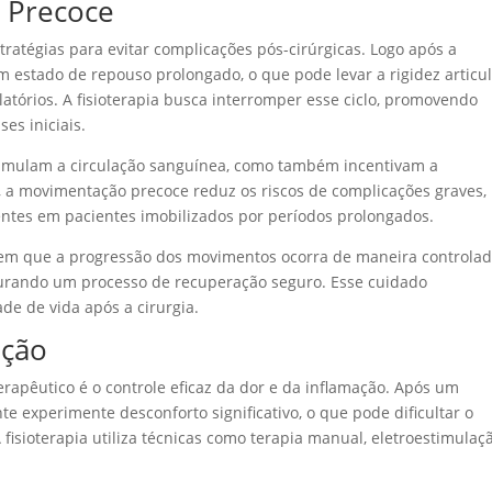
o Precoce
tratégias para evitar complicações pós-cirúrgicas. Logo após a
estado de repouso prolongado, o que pode levar a rigidez articul
atórios. A fisioterapia busca interromper esse ciclo, promovendo
es iniciais.
estimulam a circulação sanguínea, como também incentivam a
, a movimentação precoce reduz os riscos de complicações graves,
tes em pacientes imobilizados por períodos prolongados.
ntem que a progressão dos movimentos ocorra de maneira controlad
gurando um processo de recuperação seguro. Esse cuidado
ade de vida após a cirurgia.
ação
rapêutico é o controle eficaz da dor e da inflamação. Após um
e experimente desconforto significativo, o que pode dificultar o
fisioterapia utiliza técnicas como terapia manual, eletroestimulaç