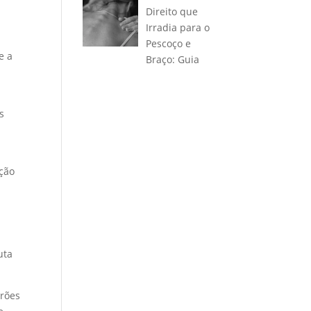
Direito que
Irradia para o
Pescoço e
e a
Braço: Guia
s
ação
uta
drões