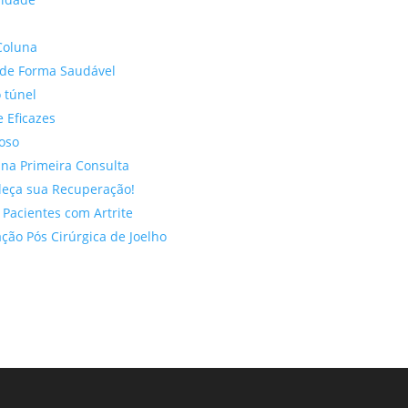
Coluna
 de Forma Saudável
o túnel
e Eficazes
doso
 na Primeira Consulta
aleça sua Recuperação!
 Pacientes com Artrite
ção Pós Cirúrgica de Joelho