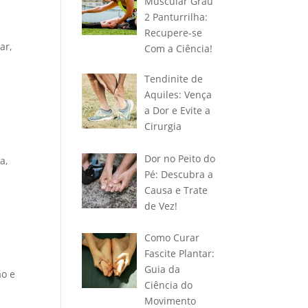
Muscular Grau
2 Panturrilha:
Recupere-se
ar,
Com a Ciência!
Tendinite de
Aquiles: Vença
a Dor e Evite a
Cirurgia
Dor no Peito do
a,
Pé: Descubra a
Causa e Trate
de Vez!
Como Curar
Fascite Plantar:
Guia da
ão e
Ciência do
Movimento