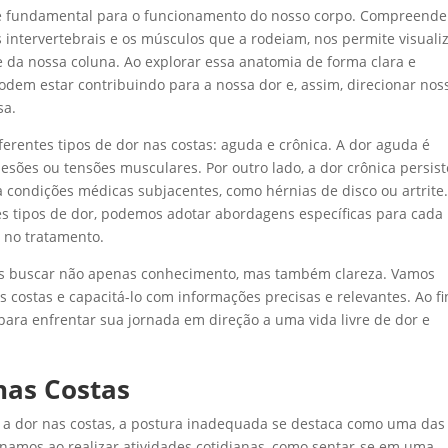
 e fundamental para o funcionamento do nosso corpo. Compreende
 intervertebrais e os músculos que a rodeiam, nos permite visuali
da nossa coluna. Ao explorar essa anatomia de forma clara e
dem estar contribuindo para a nossa dor e, assim, direcionar nos
sa.
iferentes tipos de dor nas costas: aguda e crônica. A dor aguda é
esões ou tensões musculares. Por outro lado, a dor crônica persist
a condições médicas subjacentes, como hérnias de disco ou artrite
es tipos de dor, podemos adotar abordagens específicas para cada
 no tratamento.
os buscar não apenas conhecimento, mas também clareza. Vamos
 costas e capacitá-lo com informações precisas e relevantes. Ao fi
ara enfrentar sua jornada em direção a uma vida livre de dor e
nas Costas
a a dor nas costas, a postura inadequada se destaca como uma das
onamos ao realizar atividades cotidianas, como sentar-se em uma