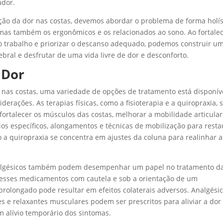
ador.
ão da dor nas costas, devemos abordar o problema de forma holís
 mas também os ergonômicos e os relacionados ao sono. Ao fortale
o trabalho e priorizar o descanso adequado, podemos construir u
bral e desfrutar de uma vida livre de dor e desconforto.
 Dor
r nas costas, uma variedade de opções de tratamento está disponíve
erações. As terapias físicas, como a fisioterapia e a quiropraxia, 
rtalecer os músculos das costas, melhorar a mobilidade articular
cícios específicos, alongamentos e técnicas de mobilização para rest
 a quiropraxia se concentra em ajustes da coluna para realinhar a
analgésicos também podem desempenhar um papel no tratamento d
r esses medicamentos com cautela e sob a orientação de um
 prolongado pode resultar em efeitos colaterais adversos. Analgési
des e relaxantes musculares podem ser prescritos para aliviar a dor
m alívio temporário dos sintomas.