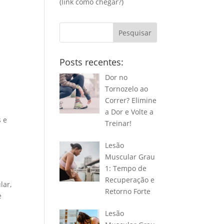
(link
como chegar?
)
Pesquisar
Posts recentes:
Dor no
Tornozelo ao
Correr? Elimine
a Dor e Volte a
s e
Treinar!
Lesão
Muscular Grau
1: Tempo de
Recuperação e
lar,
Retorno Forte
e
Lesão