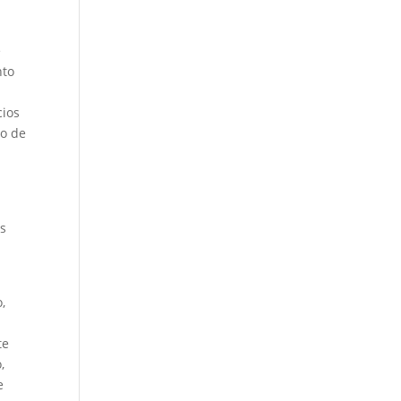
e
nto
cios
co de
os
,
te
,
e