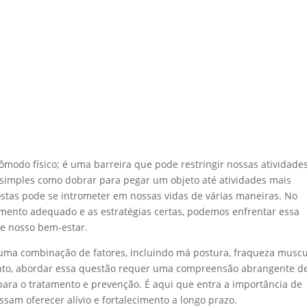
modo físico; é uma barreira que pode restringir nossas atividade
 simples como dobrar para pegar um objeto até atividades mais
costas pode se intrometer em nossas vidas de várias maneiras. No
imento adequado e as estratégias certas, podemos enfrentar essa
re nosso bem-estar.
 uma combinação de fatores, incluindo má postura, fraqueza muscu
anto, abordar essa questão requer uma compreensão abrangente d
ra o tratamento e prevenção. É aqui que entra a importância de
sam oferecer alívio e fortalecimento a longo prazo.