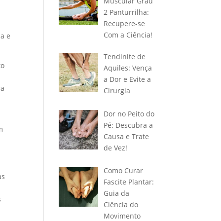
Muscular Grau
2 Panturrilha:
Recupere-se
Com a Ciência!
da e
Tendinite de
to
Aquiles: Vença
á
a Dor e Evite a
ra
Cirurgia
Dor no Peito do
Pé: Descubra a
m
Causa e Trate
de Vez!
Como Curar
as
Fascite Plantar:
Guia da
s
Ciência do
Movimento