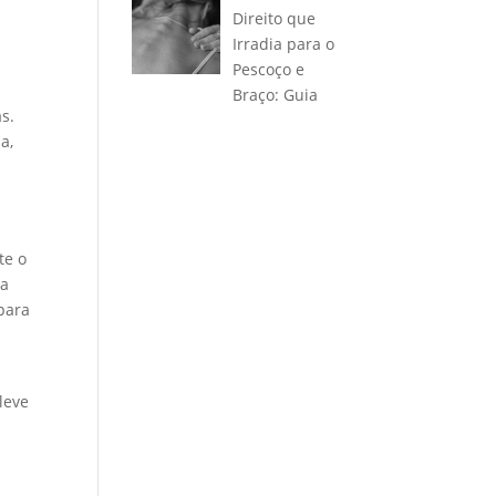
Direito que
Irradia para o
Pescoço e
Braço: Guia
s.
a,
te o
 a
para
e
leve