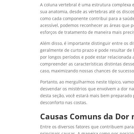
A coluna vertebral é uma estrutura complexa
sua anatomia, desde as vértebras até os discos
como cada componente contribui para a saúde 
acessível, podemos reconhecer as áreas que po
esforços de tratamento de maneira mais preci
Além disso, é importante distinguir entre os d
geralmente de curto prazo e pode resultar de l
por longos períodos e pode estar relacionada 
compreender as características distintas dess
caso, maximizando nossas chances de sucesso
Portanto, ao mergulharmos neste tópico, vam
desvendar os mistérios que envolvem a dor nas
desta seção, você estará mais bem preparado p
desconforto nas costas.
Causas Comuns da Dor 
Entre os diversos fatores que contribuem par
principais causas. A maneira como nos posici