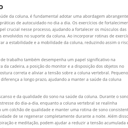
o
 saúde da coluna, é fundamental adotar uma abordagem abrangent
 práticas de autocuidado no dia a dia. Os exercícios de fortalecime
l crucial nesse processo, ajudando a fortalecer os músculos das
 envolvidos no suporte da coluna. Ao incorporar rotinas de exercí
r a estabilidade e a mobilidade da coluna, reduzindo assim o ris
e de trabalho também desempenha um papel significativo na
ra da cadeira, a posição do monitor e a disposição dos objetos no
tura correta e aliviar a tensão sobre a coluna vertebral. Pequen
diferença a longo prazo, ajudando a manter a saúde da coluna
canso e da qualidade do sono na saúde da coluna. Durante o sono
resse do dia-a-dia, enquanto a coluna vertebral se realinha
em um colchão de qualidade e manter uma rotina de sono consisten
nidade de se regenerar completamente durante a noite. Além disso
spiração e meditação, podem ajudar a reduzir a tensão acumulada 