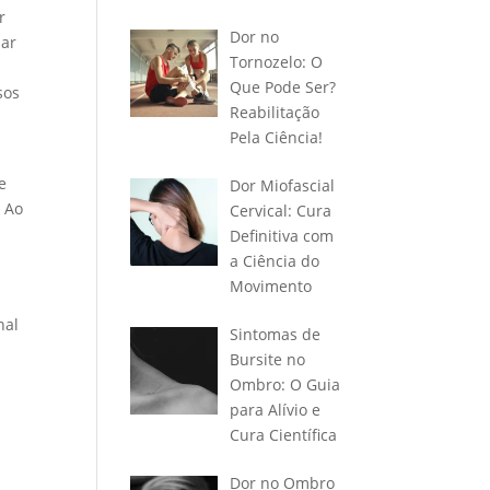
r
Dor no
zar
Tornozelo: O
Que Pode Ser?
sos
Reabilitação
Pela Ciência!
e
Dor Miofascial
. Ao
Cervical: Cura
Definitiva com
a Ciência do
Movimento
nal
Sintomas de
Bursite no
Ombro: O Guia
para Alívio e
Cura Científica
Dor no Ombro