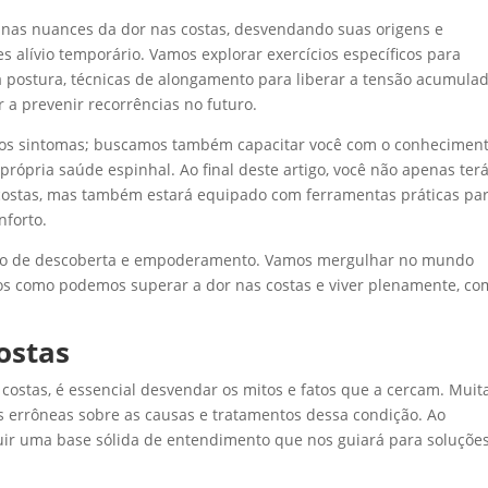
 nas nuances da dor nas costas, desvendando suas origens e
s alívio temporário. Vamos explorar exercícios específicos para
a postura, técnicas de alongamento para liberar a tensão acumula
a prevenir recorrências no futuro.
ar os sintomas; buscamos também capacitar você com o conhecimen
rópria saúde espinhal. Ao final deste artigo, você não apenas ter
ostas, mas também estará equipado com ferramentas práticas pa
nforto.
nho de descoberta e empoderamento. Vamos mergulhar no mundo
tos como podemos superar a dor nas costas e viver plenamente, co
ostas
ostas, é essencial desvendar os mitos e fatos que a cercam. Muit
ias errôneas sobre as causas e tratamentos dessa condição. Ao
ruir uma base sólida de entendimento que nos guiará para soluçõe