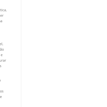
tica,
cer
ma
l,
são
 e
aurar
s
a
cos
 e